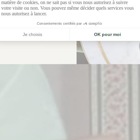
ement asiatique et l’élégance
provençale.
DÉCOUVRIR