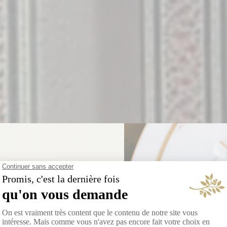
 NOUVELLE ADRESSE
 Qi Gordes
, Song Qi célèbre la rencontre