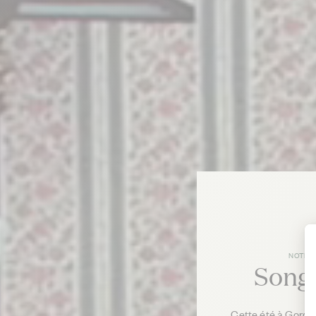
NOTRE
Song
Cette été à Gordes