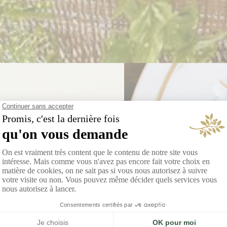
 NOUVELLE ADRESSE
 Qi Gordes
, Song Qi célèbre la rencontre
ement asiatique et l’élégance
provençale.
DÉCOUVRIR