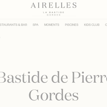
STAURANTS & BAR
SPA
MOMENTS
PISCINES
KIDS CLUB
C
S
Bastide de Pierr
Gordes