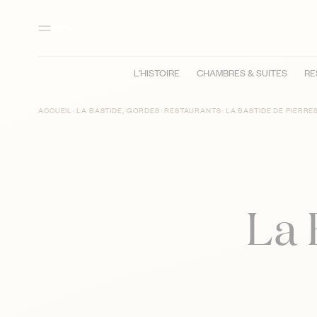
Contenu principal
Pied de page
Activer le mode contraste élevé
MENU
L'HISTOIRE
CHAMBRES & SUITES
RE
ACCUEIL
LA BASTIDE, GORDES
RESTAURANTS
LA BASTIDE DE PIERRE
La 