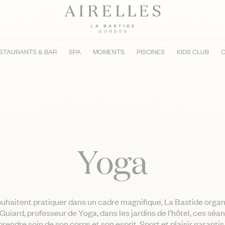
STAURANTS & BAR
SPA
MOMENTS
PISCINES
KIDS CLUB
C
Yoga
souhaitent pratiquer dans un cadre magnifique, La Bastide orga
iard, professeur de Yoga, dans les jardins de l’hôtel, ces séa
prendre soin de son corps et son esprit. Sport et plaisir garantis 