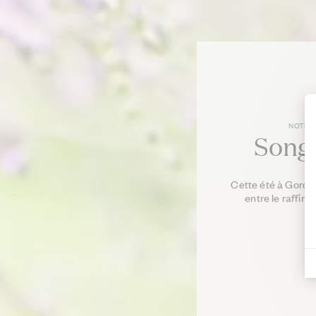
NOTRE
Song
Cette été à Gordes
entre le raffin