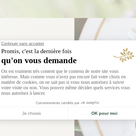
 NOUVELLE ADRESSE
 Qi Gordes
, Song Qi célèbre la rencontre
ement asiatique et l’élégance
provençale.
DÉCOUVRIR