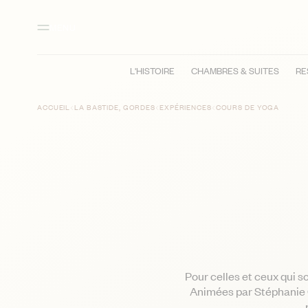
Contenu principal
Pied de page
Activer le mode contraste élevé
MENU
L'HISTOIRE
CHAMBRES & SUITES
RE
ACCUEIL
LA BASTIDE, GORDES
EXPÉRIENCES
COURS DE YOGA
Pour celles et ceux qui 
Animées par Stéphanie Gu