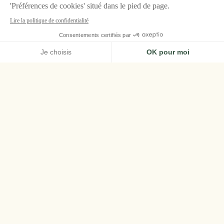
ACCUEIL
LA BASTIDE, GORDES
RESTAURANTS
SONG QI DIM SUM BAR
Song Qi Dim Sum
Bar
Dès le
3 juillet et jusqu'au 13 septembre
, les
jardins de La Bastide accueillent le restaurant
de haute gastronomie chinoise
contemporaine Song Qi, dans un pop-up