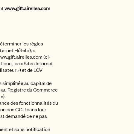
et
www.gift.airelles.com
déterminer les règles
ternet Hôtel »), «
www.gift.airelles.com (ci-
tique, les « Sites Internet
ilisateur ») et de LOV
simplifiée au capital de
lée au Registre du Commerce
»).
ssance des fonctionnalités du
tion des CGU dans leur
i est demandé de ne pas
nt et sans notification