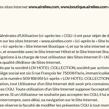
es sites Internet
www.airelles.com
,
www.boutique.airelles.com
nérales d’Utilisation (ci-après les « CGU ») ont pour objet de 
n sur les sites Internet « www.airelles.com » (ci-après le « Site In
(ci-après le « Site Internet Boutique »), et sur le site internet 
 », et ensemble avec le Site Internet Hôtel et le Site Internet Bou
igations à la charge de tout utilisateur des Sites Internet (l’« Ut
alité d’éditeur de Sites Internet.
ités par la société LOV HOTEL COLLECTION, société par actions 
 siège social est sis 5 rue François 1er 75008 Paris, immatricu
sous le numéro 509 168 951 (ci-après « LOV HOTEL COLLECTION 
tion, tout Utilisateur d’un Site Internet doit avoir pris connai
tes CGU. Toute utilisation d’un Site Internet suppose l’accepta
serve. Si un Utilisateur ne souhaite pas accepter les CGU, il lu
d’interrompre, sans délai, sa navigation sur le Site Internet.
éserve la faculté de modifier les présentes CGU à tout mome