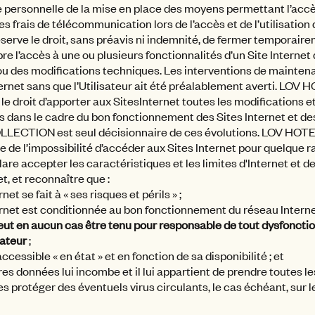
ire personnelle de la mise en place des moyens permettant l’accès
es frais de télécommunication lors de l’accès et de l’utilisation
ve le droit, sans préavis ni indemnité, de fermer temporaire
pre l’accès à une ou plusieurs fonctionnalités d’un Site Internet
 ou des modifications techniques. Les interventions de mainten
nternet sans que l’Utilisateur ait été préalablement averti. L
e droit d’apporter aux SitesInternet toutes les modifications et
s dans le cadre du bon fonctionnement des Sites Internet et de
LECTION est seul décisionnaire de ces évolutions. LOV HO
 de l’impossibilité d’accéder aux Sites Internet pour quelque ra
éclare accepter les caractéristiques et les limites d'Internet et 
t, et reconnaître que :
rnet se fait à « ses risques et périls » ;
nternet est conditionnée au bon fonctionnement du réseau Interne
 en aucun cas être tenu pour responsable de tout dysfoncti
sateur
;
ccessible « en état » et en fonction de sa disponibilité ; et
res données lui incombe et il lui appartient de prendre toutes 
es protéger des éventuels virus circulants, le cas échéant, sur le