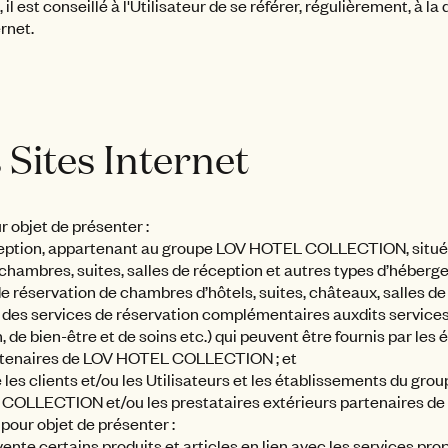
l est conseillé à l'Utilisateur de se référer, régulièrement, à l
ernet.
s Sites Internet
r objet de présenter :
ception, appartenant au groupe LOV HOTEL COLLECTION, situé
chambres, suites, salles de réception et autres types d’héberge
e réservation de chambres d’hôtels, suites, châteaux, salles de
 des services de réservation complémentaires auxdits service
, de bien-être et de soins etc.) qui peuvent être fournis par les
artenaires de LOV HOTEL COLLECTION ; et
 les clients et/ou les Utilisateurs et les établissements du g
OLLECTION et/ou les prestataires extérieurs partenaires 
 pour objet de présenter :
ente certains produits et articles en lien avec les services prop