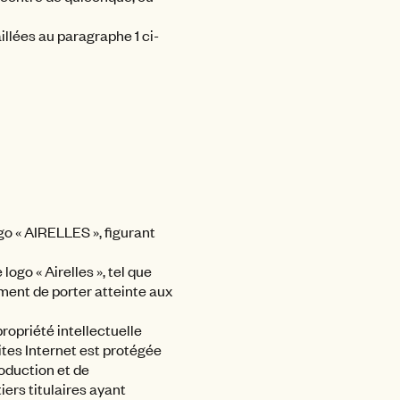
aillées au paragraphe 1 ci-
o « AIRELLES », figurant
ogo « Airelles », tel que
ement de porter atteinte aux
ropriété intellectuelle
Sites Internet est protégée
roduction et de
ers titulaires ayant