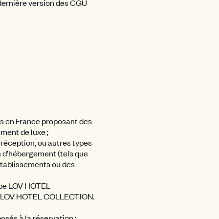
a dernière version des CGU
s en France proposant des
ment de luxe ;
 réception, ou autres types
s d’hébergement (tels que
 établissements ou des
roupe LOV HOTEL
de LOV HOTEL COLLECTION.
osés à la réservation ;