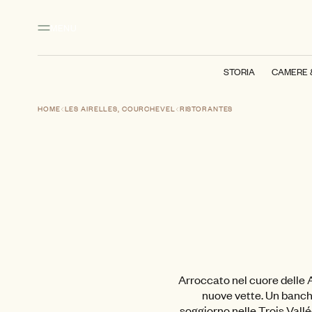
Contenuto principale
Piè di pagina
Attivare la modalità ad alto contrasto
MENU
STORIA
CAMERE 
HOME
LES AIRELLES, COURCHEVEL
RISTORANTES
Arroccato nel cuore delle A
nuove vette. Un banche
soggiorno nelle Trois Vallé