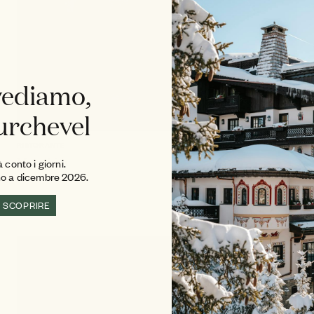
vediamo,
urchevel
RISTORANTE
Matsuhisa
 conto i giorni.
rno a dicembre 2026.
SCOPRIRE