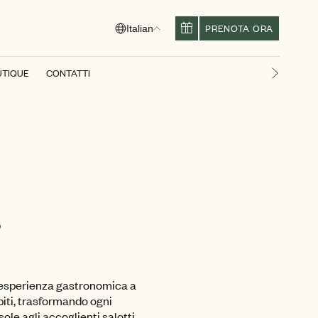
PRENOTA ORA
Italian
UTIQUE
CONTATTI
Diapositi
r
 l’esperienza gastronomica a
piti, trasformando ogni
ole agli accoglienti salotti