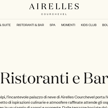
& SUITE
RISTORANTI & BAR
SPA
MOMENTI
KIDS CLUB
BO
Ristoranti e Ba
lpi, l’incantevole palazzo di neve di Airelles Courchevel porta
tto di ispirazioni culinarie e atmosfere raffinate attende gli os
es in un viaggio di sapori e scoperte. Dalle terrazze baciate dal s