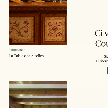
Ci 
Co
RISTORANTE
La Table des Airelles
Già
Di rito