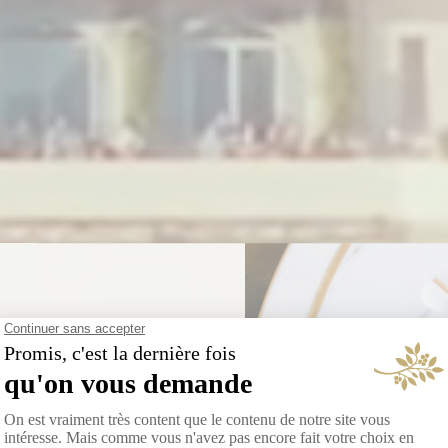
 NOUVELLE ADRESSE
 Qi Gordes
, Song Qi célèbre la rencontre