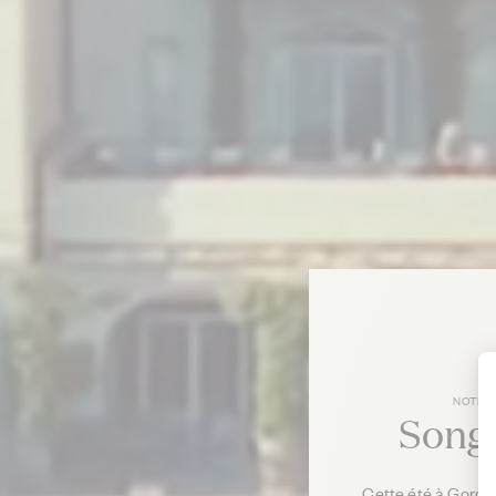
NOTRE
Song
Cette été à Gordes