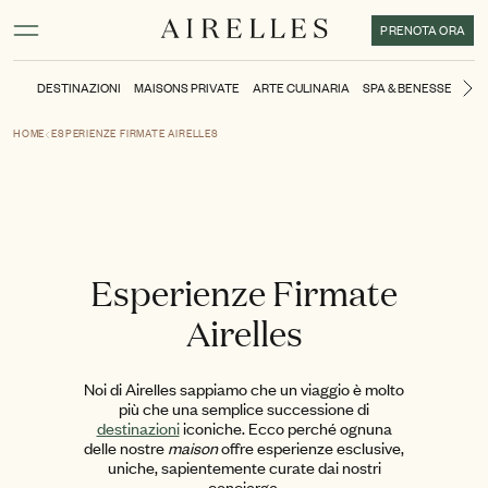
Contenuto principale
Piè di pagina
Attivare la modalità ad alto contrasto
PRENOTA ORA
DESTINAZIONI
MAISONS PRIVATE
ARTE CULINARIA
SPA & BENESSERE
L
Di
HOME
ESPERIENZE FIRMATE AIRELLES
Esperienze Firmate
Airelles
Noi di Airelles sappiamo che un viaggio è molto
più che una semplice successione di
destinazioni
iconiche. Ecco perché ognuna
delle nostre
maison
offre esperienze esclusive,
uniche, sapientemente curate dai nostri
concierge.