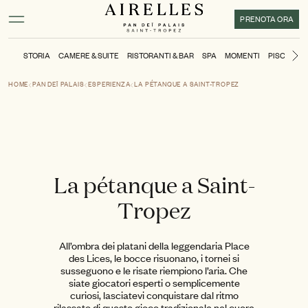
Contenuto principale
Piè di pagina
Attivare la modalità ad alto contrasto
PRENOTA ORA
STORIA
CAMERE & SUITE
RISTORANTI & BAR
SPA
MOMENTI
PISCINA &
Di
HOME
PAN DEÏ PALAIS
ESPERIENZA
LA PÉTANQUE A SAINT-TROPEZ
La pétanque a Saint-
Tropez
All’ombra dei platani della leggendaria Place
des Lices, le bocce risuonano, i tornei si
susseguono e le risate riempiono l’aria. Che
siate giocatori esperti o semplicemente
curiosi, lasciatevi conquistare dal ritmo
rilassato di questo gioco tradizionale nel cuore