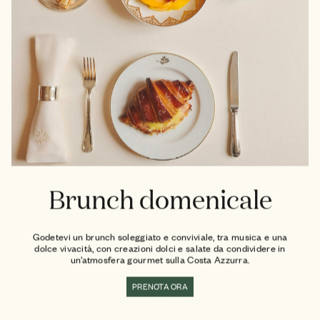
Considerata da molti come un’enorme
boulodrome
a cielo
aperto, a Place des Lices la pétanque, questo passatempo
nazionale che affonda le sue radici nella convivialità, è di casa.
Unitevi ai locali per una partita amichevole (saremo felici di
fornirvi il necessario) mentre una leggera brezza scuote le cime
degli alberi.
Leggi di più
Brunch domenicale
Informazioni pratiche
Godetevi un brunch soleggiato e conviviale, tra musica e una
dolce vivacità, con creazioni dolci e salate da condividere in
un’atmosfera gourmet sulla Costa Azzurra.
CONTATTI
+33(0)4 94 17 71 71
PRENOTA ORA
reservation.sainttropez@airelles.com