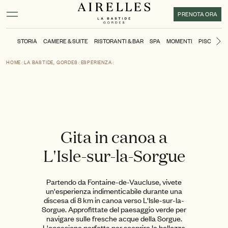
Contenuto principale
Piè di pagina
Attivare la modalità ad alto contrasto
PRENOTA ORA
STORIA
CAMERE & SUITE
RISTORANTI & BAR
SPA
MOMENTI
PISCINA
Di
HOME
LA BASTIDE, GORDES
ESPERIENZA
Gita in canoa a
L'Isle-sur-la-Sorgue
Partendo da Fontaine-de-Vaucluse, vivete
un'esperienza indimenticabile durante una
discesa di 8 km in canoa verso L'Isle-sur-la-
Sorgue. Approfittate del paesaggio verde per
navigare sulle fresche acque della Sorgue.
L'occasione perfetta per scoprire le bellezze