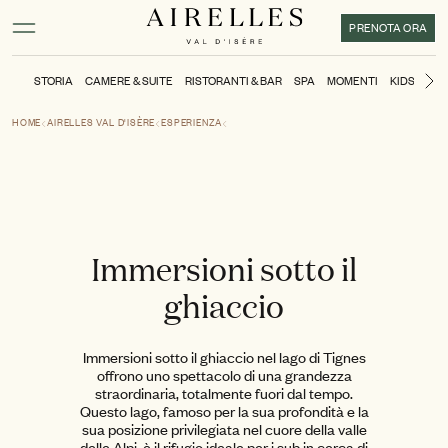
Contenuto principale
Piè di pagina
Attivare la modalità ad alto contrasto
PRENOTA ORA
STORIA
CAMERE & SUITE
RISTORANTI & BAR
SPA
MOMENTI
KIDS CLUB
Di
HOME
AIRELLES VAL D'ISÈRE
ESPERIENZA
Immersioni sotto il
ghiaccio
Immersioni sotto il ghiaccio nel lago di Tignes
offrono uno spettacolo di una grandezza
straordinaria, totalmente fuori dal tempo.
Questo lago, famoso per la sua profondità e la
sua posizione privilegiata nel cuore della valle
delle Alpi, è il rifugio ideale per i sub in cerca di