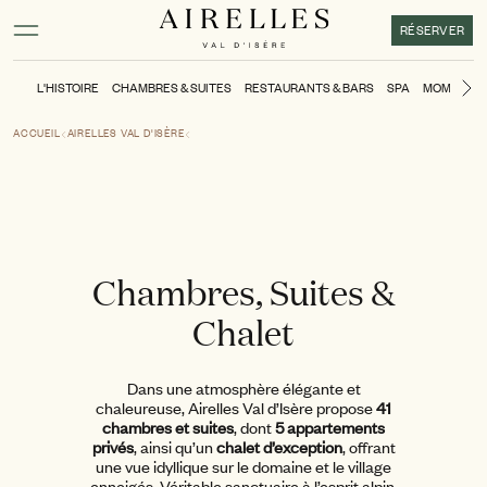
Contenu principal
Pied de page
Activer le mode contraste élevé
RÉSERVER
L'HISTOIRE
CHAMBRES & SUITES
RESTAURANTS & BARS
SPA
MOMENTS
Di
ACCUEIL
AIRELLES VAL D'ISÈRE
Chambres, Suites &
Chalet
Dans une atmosphère élégante et
chaleureuse, Airelles Val d’Isère propose
41
chambres et suites
, dont
5 appartements
privés
, ainsi qu’un
chalet d’exception
, offrant
une vue idyllique sur le domaine et le village
enneigés. Véritable sanctuaire à l’esprit alpin,