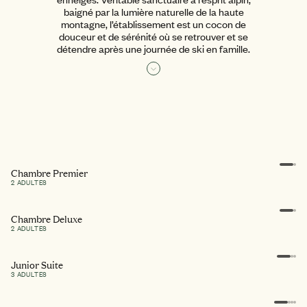
baigné par la lumière naturelle de la haute
montagne, l’établissement est un cocon de
douceur et de sérénité où se retrouver et se
détendre après une journée de ski en famille.
Chambre d’Hôtel 5 étoiles et Suites
Lire la suite
d'exception
Chambre Premier
2 ADULTES
Des Appartements privés au luxe raffiné
Chambre Deluxe
2 ADULTES
Junior Suite
3 ADULTES