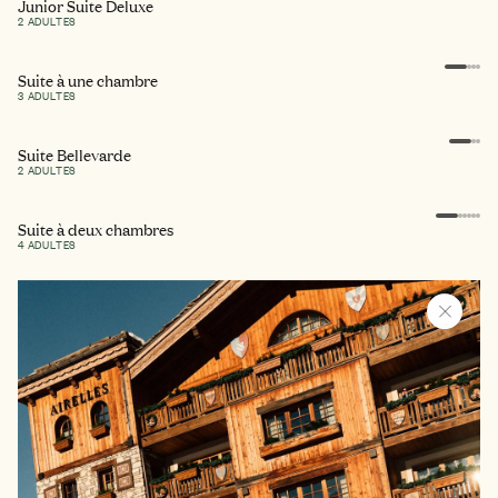
Junior Suite Deluxe
2 ADULTES
Suite à une chambre
3 ADULTES
Suite Bellevarde
2 ADULTES
Un chalet privé à l’authenticité savoyarde
Suite à deux chambres
4 ADULTES
L'Appartement Chantemerle
2 ADULTES
L'Appartement à deux Chambres
4 ADULTES
L’Appartement Montmayeur
8 ADULTES