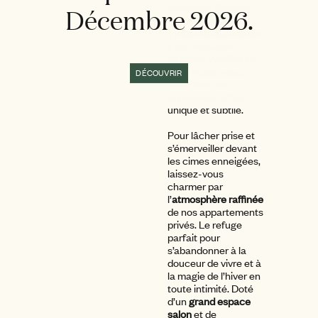
collection
Eaux de
Décembre 2026.
Rituel Guerlain
. Un
«
rituel de bienvenue
» à la signature
olfactive
Airelles Val
d'Isère
pour vous
DÉCOUVRIR
faire vivre une
expérience à fois
unique et subtile.
Pour lâcher prise et
s’émerveiller devant
les cimes enneigées,
laissez-vous
charmer par
l’
atmosphère raffinée
de nos appartements
privés. Le refuge
parfait pour
s’abandonner à la
douceur de vivre et à
la magie de l’hiver en
toute intimité. Doté
d’un
grand espace
salon
et de