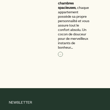
chambres
spacieuses
, chaque
appartement
possède sa propre
personnalité et vous
assure tout le
confort absolu. Un
cocon de douceur
pour de merveilleux
instants de
bonheur...
Le salon à Ski by
Lire la suite
Bernard Orcel
NEWSLETTER