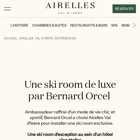
Contenu principal
Pied de page
Activer le mode contraste élevé
RÉSERVER
L'HISTOIRE
CHAMBRES & SUITES
RESTAURANTS & BARS
SPA
MOMENTS
Di
ACCUEIL
AIRELLES VAL D'ISÈRE
EXPÉRIENCES
Une ski room de luxe
par Bernard Orcel
Ambassadeur raffiné d’un mode de vie chic et
sportif, Bernard Orcel a choisi Airelles Val
d’Isère pour installer une ski room exclusive.
Une ski room d’exception au sein d’un hôtel
cinq étoiles