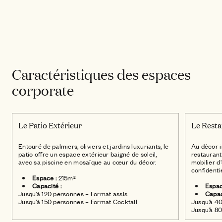
Le Patio Extérieur
Caractéristiques des espaces
corporate
Le Patio Extérieur
Le Resta
Entouré de palmiers, oliviers et jardins luxuriants, le
Au décor i
patio offre un espace extérieur baigné de soleil,
restaurant
avec sa piscine en mosaïque au cœur du décor.
mobilier d
confidentie
Espace :
215m²
Capacité :
Espac
Jusqu’à 120 personnes – Format assis
Capac
Jusqu’à 150 personnes – Format Cocktail
Jusqu’à 40
Jusqu’à 80