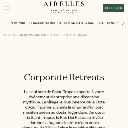
Contenu principal
Pied de page
Activer le mode contraste élevé
RÉSERVER
L'HISTOIRE
CHAMBRES & SUITES
RESTAURANT & BAR
SPA
MOMENTS
P
Di
ACCUEIL
PAN DEÏ PALAIS
AGENDA
CORPORATE RETREATS
Corporate Retreats
Le seul nom de Saint-Tropez apporte à votre
événement d'entreprise une dimension
mythique. Le village le plus célèbre de la Côte
d'Azur incarne à jamais le charme d'un port
méditerranéen au destin légendaire. Au cœur
de Saint-Tropez, le Pan Deï Palais se révèle
derrière la façade discrète d'une noble
demeure du XIXe siècle à la sobriété élégante.