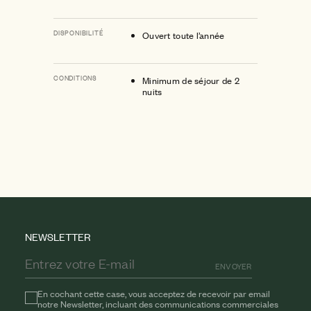
DISPONIBILITÉ
Ouvert toute l’année
CONDITIONS
Minimum de séjour de 2
nuits
NEWSLETTER
ENVOYER
En cochant cette case, vous acceptez de recevoir par email
notre Newsletter, incluant des communications commerciales