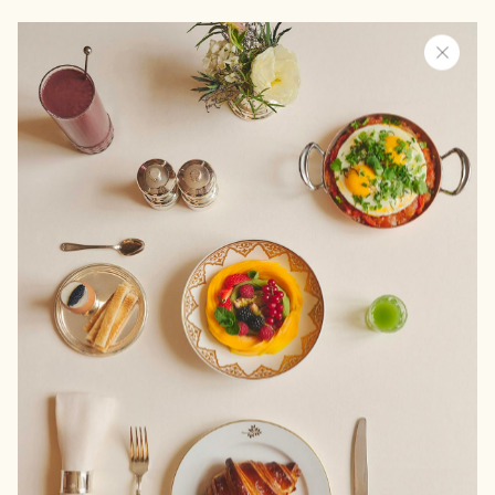
Vos activités
Au Pan Deï Palais, chaque expérience est
pensée pour créer du lien et insuffler une
énergie nouvelle aux équipes. Les participants
peuvent alterner entre des moments de bien-
être et de détente ou des activités
personnalisées leur permettant de découvrir la
région autrement, dans un esprit d’aventure et
de collaboration. Les événements d’entreprise
prennent une tout autre dimension, entre
élégance, déconnexion et esprit d’équipe.