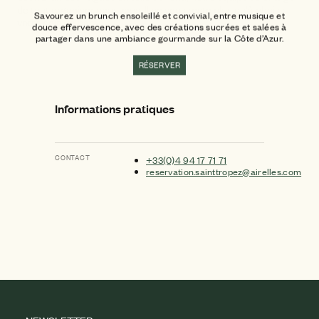
de tout organiser pour vous. Il ne vous reste plus qu'à choisir
Savourez un brunch ensoleillé et convivial, entre musique et
votre coin de paradis.
douce effervescence, avec des créations sucrées et salées à
partager dans une ambiance gourmande sur la Côte d’Azur.
RÉSERVER
Informations pratiques
CONTACT
+33(0)4 94 17 71 71
reservation.sainttropez@airelles.com