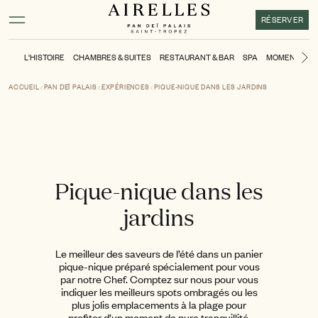
Contenu principal
Pied de page
Activer le mode contraste élevé
RÉSERVER
L'HISTOIRE
CHAMBRES & SUITES
RESTAURANT & BAR
SPA
MOMENTS
P
Di
ACCUEIL
PAN DEÏ PALAIS
EXPÉRIENCES
PIQUE-NIQUE DANS LES JARDINS
Pique-nique dans les
jardins
Le meilleur des saveurs de l’été dans un panier
pique-nique préparé spécialement pour vous
par notre Chef. Comptez sur nous pour vous
indiquer les meilleurs spots ombragés ou les
plus jolis emplacements à la plage pour
profiter d’un moment de pure tranquillité.