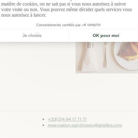
ce effervescence, avec des
 et salées à partager dans une
mande sur la Côte d’Azur.
RÉSERVER
+33(0)4 94 17 71 71
reservation.sainttropez@airelles.com