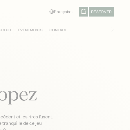
RÉSERVER
Français
S CLUB
ÉVÉNEMENTS
CONTACT
Diapositi
ropez
cèdent et les rires fusent.
 tranquille de ce jeu
té.