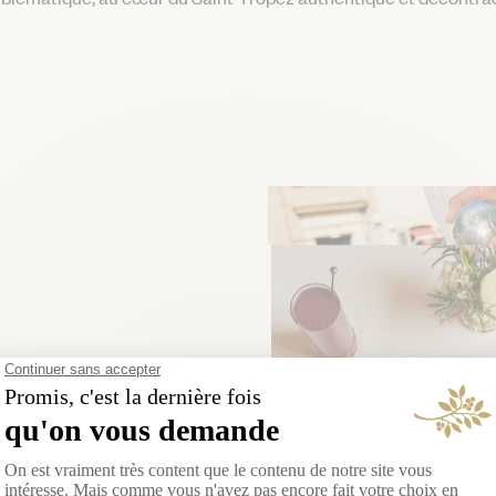
ropez
, la Place
h dominical
. Ici, les
 centenaires
u partager un
 ensoleillé et convivial, entre