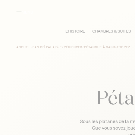
Contenu principal
Pied de page
Activer le mode contraste élevé
MENU
L'HISTOIRE
CHAMBRES & SUITES
ACCUEIL
PAN DEÏ PALAIS
EXPÉRIENCES
PÉTANQUE À SAINT-TROPEZ
Péta
Sous les platanes de la my
Que vous soyez joueu
em