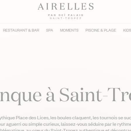
RESTAURANT & BAR
SPA
MOMENTS
PISCINE & PLAGE
KID
nque à Saint-T
thique Place des Lices, les boules claquent, les tournois se suc
r aguerri ou simple curieux, laissez-vous séduire par le rythme
blématique, au cœur du Saint-Tropez authentique et décontrac