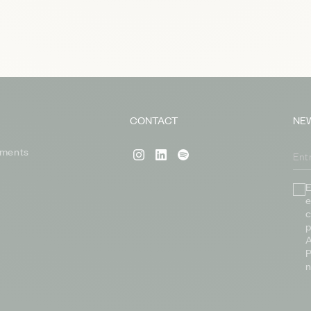
CONTACT
NE
ments
E
e
c
p
A
P
n