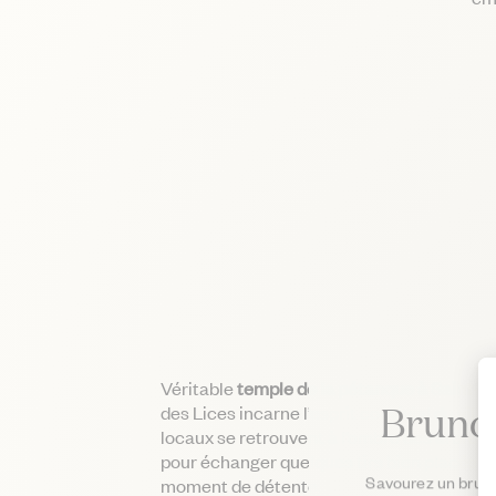
Véritable
temple de la pétanque à Saint-T
Brunc
des Lices incarne l’esprit convivial du village
locaux se retrouvent à l’ombre des arbres
pour échanger quelques tirs bien placés o
Savourez un brunch
moment de détente.