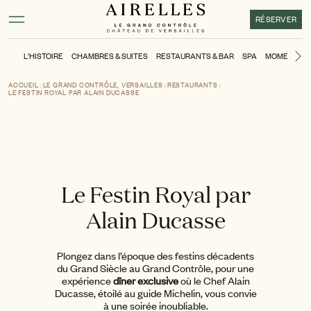
Contenu principal
Pied de page
Activer le mode contraste élevé
RÉSERVER
L'HISTOIRE
CHAMBRES & SUITES
RESTAURANTS & BAR
SPA
MOMENTS
Di
ACCUEIL
LE GRAND CONTRÔLE, VERSAILLES
RESTAURANTS
LE FESTIN ROYAL PAR ALAIN DUCASSE
Le Festin Royal par
Alain Ducasse
Plongez dans l’époque des festins décadents
du Grand Siècle au Grand Contrôle, pour une
expérience
dîner exclusive
où le Chef Alain
Ducasse, étoilé au guide Michelin, vous convie
à une soirée inoubliable.