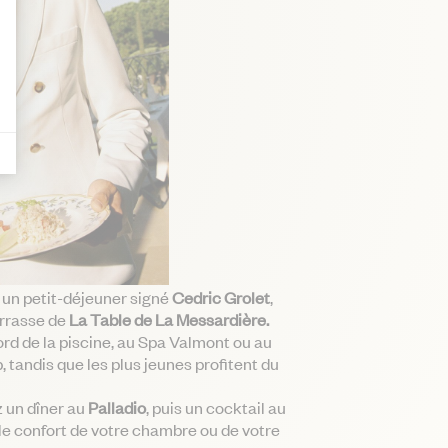
4 ADULTES
Victoire Suite
4 ADULTES
La Bastide 4 Chambres
8 ADULTES
un petit-déjeuner signé
Cedric Grolet
,
errasse de
La Table de La Messardière.
d de la piscine, au Spa Valmont ou au
 tandis que les plus jeunes profitent du
z un dîner au
Palladio
, puis un cocktail au
le confort de votre chambre ou de votre