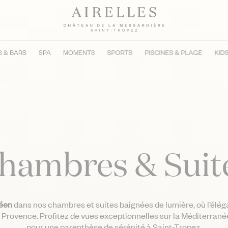
 & BARS
SPA
MOMENTS
SPORTS
PISCINES & PLAGE
KID
hambres & Suit
néen
dans nos chambres et suites baignées de lumière, où l’élég
a Provence. Profitez de vues exceptionnelles sur la Méditerrané
pour une parenthèse de sérénité à Saint-Tropez.