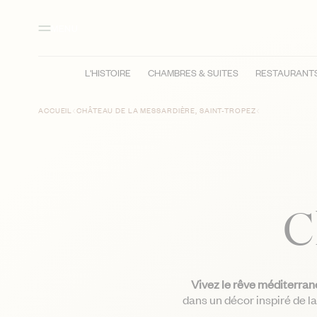
Contenu principal
Pied de page
Activer le mode contraste élevé
MENU
L'HISTOIRE
CHAMBRES & SUITES
RESTAURANTS
ACCUEIL
CHÂTEAU DE LA MESSARDIÈRE, SAINT-TROPEZ
C
Vivez le rêve méditerra
dans un décor inspiré de l