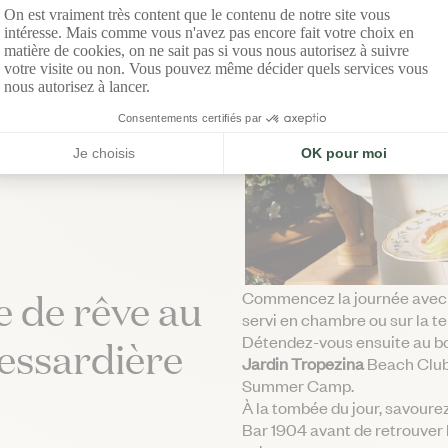
2 ADULTES
nt-Tropez
Suite Louise
siez Le Voltaire à Paris.
4 ADULTES
e à la mer, au Château de la
Messardière.
RÉSERVER
La Résidence 4 Chambres
8 ADULTES
e de rêve au
Commencez la journée avec 
servi en chambre ou sur la t
Détendez-vous ensuite au bor
essardière
Jardin Tropezina
Beach Club,
Summer Camp.
À la tombée du jour, savoure
Bar 1904 avant de retrouver 