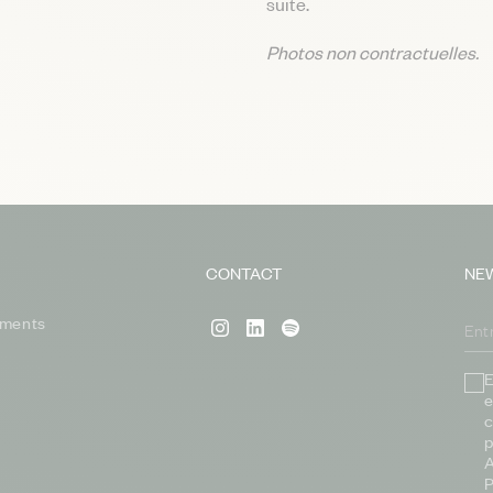
suite.
Photos non contractuelles.
CONTACT
NE
ments
E
e
c
p
A
P