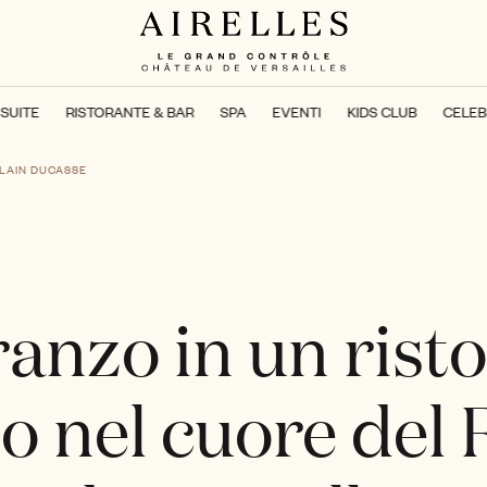
SUITE
RISTORANTE & BAR
SPA
EVENTI
KIDS CLUB
CELEB
ALAIN DUCASSE
anzo in un rist
to nel cuore del