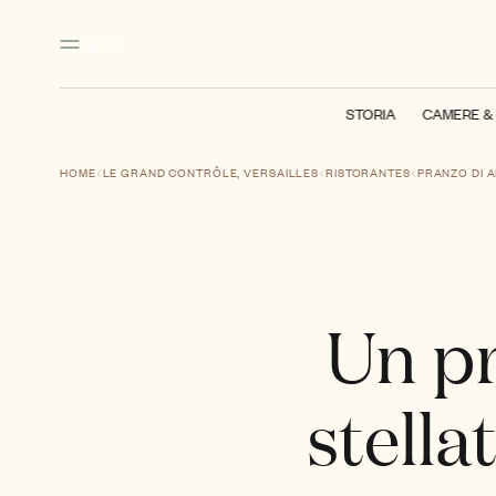
Contenuto principale
Piè di pagina
Attivare la modalità ad alto contrasto
MENU
STORIA
CAMERE & 
HOME
LE GRAND CONTRÔLE, VERSAILLES
RISTORANTES
PRANZO DI 
Un pr
stella