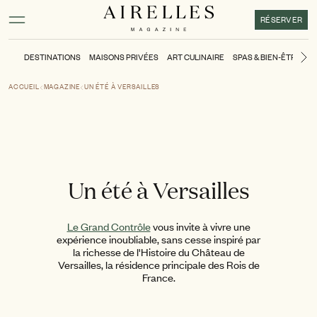
Contenu principal
Pied de page
Activer le mode contraste élevé
RÉSERVER
DESTINATIONS
MAISONS PRIVÉES
ART CULINAIRE
SPAS & BIEN-ÊTRE
L
Di
ACCUEIL
MAGAZINE
UN ÉTÉ À VERSAILLES
Un été à Versailles
Le Grand Contrôle
vous invite à vivre une
expérience inoubliable, sans cesse inspiré par
la richesse de l'Histoire du Château de
Versailles, la résidence principale des Rois de
France.