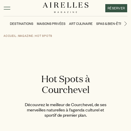
Contenu principal
Pied de page
Activer le mode contraste élevé
RÉSERVER
DESTINATIONS
MAISONS PRIVÉES
ART CULINAIRE
SPAS & BIEN-ÊTRE
L
Di
ACCUEIL
MAGAZINE
HOT SPOTS
Hot Spots à
Courchevel
Découvrez le meilleur de Courchevel, de ses
merveilles naturelles à l’agenda culturel et
sportif de premier plan.