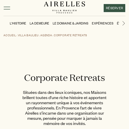
Contenu principal
Pied de page
Activer le mode contraste élevé
RÉSERVER
L'HISTOIRE
LA DEMEURE
LE DOMAINE & JARDINS
EXPÉRIENCES
ÉVÉNE
Di
ACCUEIL
VILLA BAULIEU
AGENDA
CORPORATE RETREATS
Corporate Retreats
Situées dans des lieux iconiques, nos Maisons
brillent toutes d’une riche histoire et apportent
un rayonnement unique à vos événements
professionnels. En Provence l’art de vivre
Airelles s’incarne dans une organisation sur
mesure, pensée pour marquer à jamais la
mémoire de vos invités.