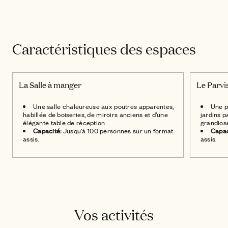
La Salle à Manger
Caractéristiques des espaces
La Salle à manger
Le Parvi
Une salle chaleureuse aux poutres apparentes,
Une p
habillée de boiseries, de miroirs anciens et d’une
jardins p
élégante table de réception.
grandios
Capacité:
Jusqu'à 100 personnes sur un format
Capac
assis.
assis.
Vos activités