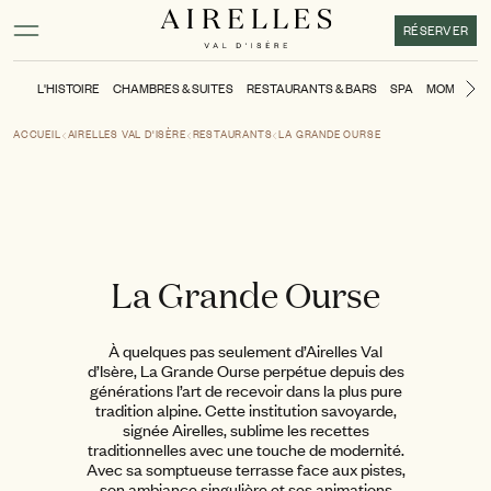
Contenu principal
Pied de page
Activer le mode contraste élevé
RÉSERVER
L'HISTOIRE
CHAMBRES & SUITES
RESTAURANTS & BARS
SPA
MOMENTS
Di
ACCUEIL
AIRELLES VAL D'ISÈRE
RESTAURANTS
LA GRANDE OURSE
La Grande Ourse
À quelques pas seulement d’Airelles Val
d’Isère, La Grande Ourse perpétue depuis des
générations l’art de recevoir dans la plus pure
tradition alpine. Cette institution savoyarde,
signée Airelles, sublime les recettes
traditionnelles avec une touche de modernité.
Avec sa somptueuse terrasse face aux pistes,
son ambiance singulière et ses animations