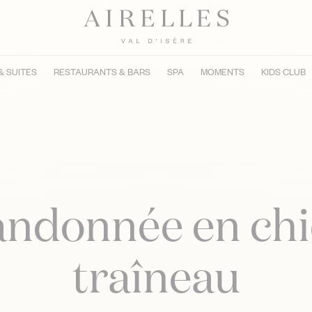
& SUITES
RESTAURANTS & BARS
SPA
MOMENTS
KIDS CLUB
andonnée en chi
traîneau