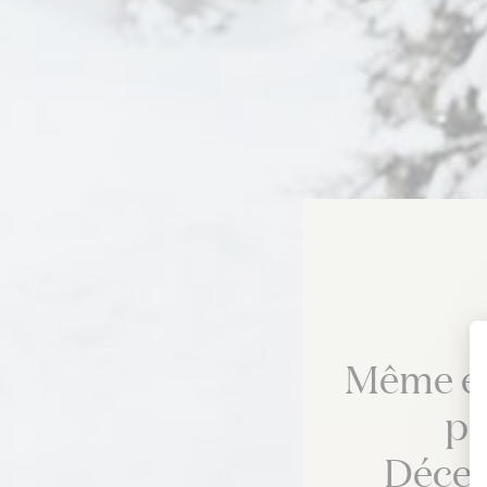
Même end
pr
Décem