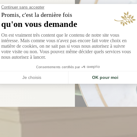
 NOUVELLE ADRESSE
 Qi Gordes
, Song Qi célèbre la rencontre
ement asiatique et l’élégance
provençale.
DÉCOUVRIR