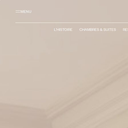
Contenu principal
Pied de page
Activer le mode contraste élevé
MENU
L'HISTOIRE
CHAMBRES & SUITES
RE