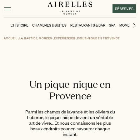
Contenu principal
Pied de page
Activer le mode contraste élevé
RÉSERVER
L'HISTOIRE
CHAMBRES & SUITES
RESTAURANTS & BAR
SPA
MOMENTS
Di
ACCUEIL
LA BASTIDE, GORDES
EXPÉRIENCES
PIQUE-NIQUE EN PROVENCE
Un pique-nique en
Provence
Parmi les champs de lavande et les oliviers du
Luberon, le pique-nique devient un véritable
art de vivre… Et nous connaissons les plus
beaux endroits pour en savourer chaque
instant.