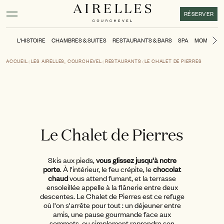
Contenu principal
Pied de page
Activer le mode contraste élevé
RÉSERVER
L'HISTOIRE
CHAMBRES & SUITES
RESTAURANTS & BARS
SPA
MOMENTS
Di
ACCUEIL
LES AIRELLES, COURCHEVEL
RESTAURANTS
LE CHALET DE PIERRES
Le Chalet de Pierres
Skis aux pieds,
vous glissez jusqu'à notre
porte
. À l'intérieur, le feu crépite, le
chocolat
chaud
vous attend fumant, et la terrasse
ensoleillée appelle à la flânerie entre deux
descentes. Le Chalet de Pierres est ce refuge
où l'on s'arrête pour tout : un déjeuner entre
amis, une pause gourmande face aux
sommets, ou simplement reprendre son