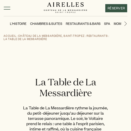
Contenu principal
Pied de page
Activer le mode contraste élevé
RÉSERVER
L'HISTOIRE
CHAMBRES & SUITES
RESTAURANTS & BARS
SPA
MOMENTS
Di
ACCUEIL
CHÂTEAU DE LA MESSARDIÈRE, SAINT-TROPEZ
RESTAURANTS
LA TABLE DE LA MESSARDIÈRE
La Table de La
Messardière
La Table de La Messardière rythme la journée,
du petit-déjeuner jusqu'au déjeuner sur la
terrasse panoramique. Le soir, le Voltaire
prend le relais : une table à l'esprit parisien,
intime et raffiné, où la cuisine française