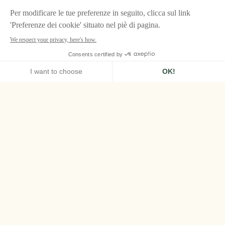
HOME
LE GRAND CONTRÔLE, VERSAILLES
SPA AIRELLES & LBA
Il Spa Airelles x LBA
A due passi da Parigi, la Spa Airelles vi
promette un’esperienza regale di benessere,
esaltata dai trattamenti rigeneranti LBA –
Laboratoires Botanique Avancée, disponibili in