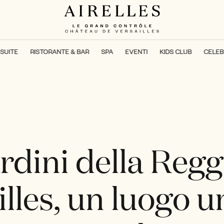
SUITE
RISTORANTE & BAR
SPA
EVENTI
KIDS CLUB
CELEB
ardini della Regg
lles, un luogo u