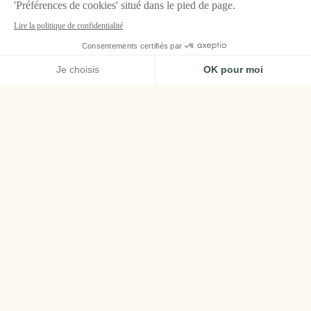
ACCUEIL
AIRELLES PALLADIO
CHAMBRES & SUITES
CHAMBRE SUPÉRIEURE
Chambre
Supérieure
Nichées dans la quiétude bucolique du
bâtiment Conventino, ces chambres donnent
sur les magnifiques jardins de la propriété.
D'une surface de 33 à 36 m², elles déclinent
les codes emblématiques de l'architecture de