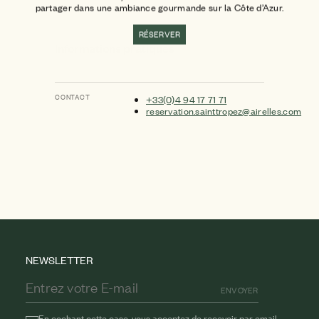
partager dans une ambiance gourmande sur la Côte d’Azur.
RÉSERVER
Informations pratiques
CONTACT
+33(0)4 94 17 71 71
reservation.sainttropez@airelles.com
NEWSLETTER
ENVOYER
En cochant cette case, vous acceptez de recevoir par email