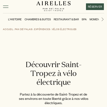
Contenu principal
Pied de page
Activer le mode contraste élevé
RÉSERVER
L'HISTOIRE
CHAMBRES & SUITES
RESTAURANT & BAR
SPA
MOMENTS
P
Di
ACCUEIL
PAN DEÏ PALAIS
EXPÉRIENCES
VÉLOS ÉLECTRIQUES
Découvrir Saint-
Tropez à vélo
électrique
Partez à la découverte de Saint-Tropez et de
ses environs en toute liberté grâce à nos vélos
électriques.