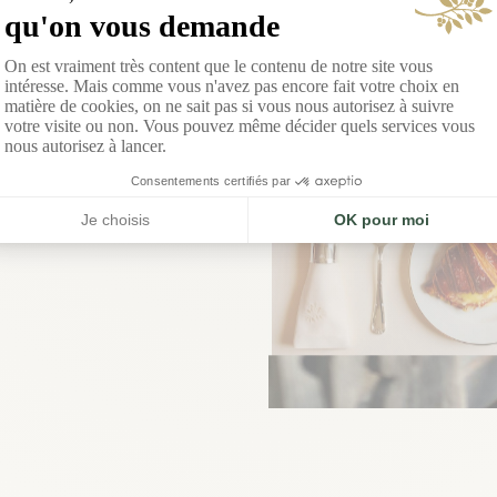
h dominical
 ensoleillé et convivial, entre
econnecter à
ce effervescence, avec des
e geste
 et salées à partager dans une
arités
mande sur la Côte d’Azur.
e. Ici, la
 de
RÉSERVER