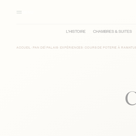
Contenu principal
Pied de page
Activer le mode contraste élevé
MENU
L'HISTOIRE
CHAMBRES & SUITES
ACCUEIL
PAN DEÏ PALAIS
EXPÉRIENCES
COURS DE POTERIE À RAMATU
C