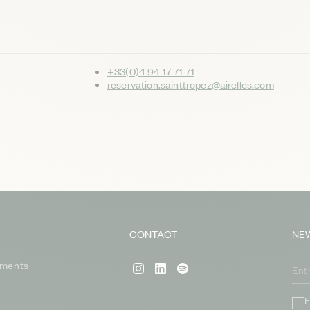
+33(0)4 94 17 71 71
reservation.sainttropez@airelles.com
CONTACT
NE
ments
E