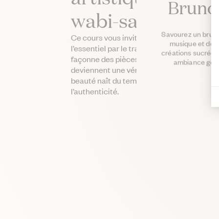
Brunc
wabi-sabi
Savourez un brunch
Ce cours vous invite à ralentir et à vous r
musique et dou
l’essentiel par le travail de la terre. Chaqu
créations sucrées
façonne des pièces uniques, où les irrégul
ambiance gour
deviennent une véritable richesse esthétiqu
beauté naît du temps, de l’imperfection et
l’authenticité.