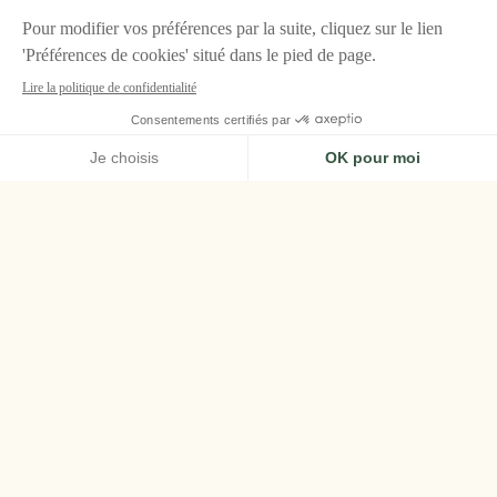
ACCUEIL
LES AIRELLES, COURCHEVEL
CHAMBRES & SUITES
JUNIOR SUITE
Junior Suite
Située en rez-de-neige, côté piste, la Junior
Suite dispose d’une vue sur les sapins du
Jardin Alpin depuis le balcon pour se réveiller
avec l’impression d’être sur les pistes. Un