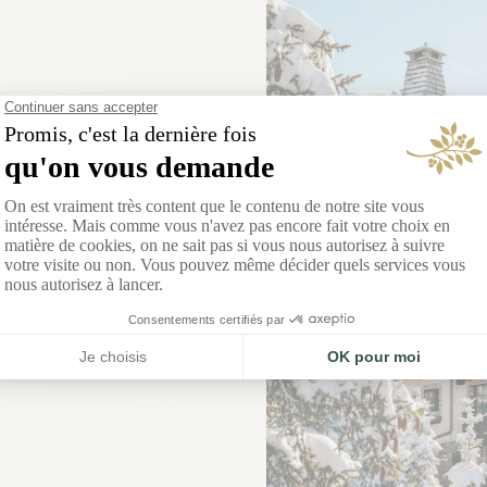
bientôt,
urchevel
ours sont comptés.
us en décembre 2026.
DÉCOUVRIR