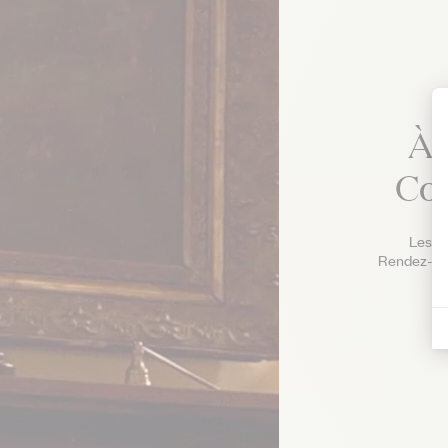
À 
Co
Les j
Rendez-vo