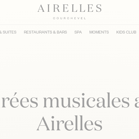
& SUITES
RESTAURANTS & BARS
SPA
MOMENTS
KIDS CLUB
irées musicales 
Airelles