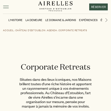
Contenu principal
Pied de page
Activer le mode contraste élevé
RÉSERVER
L'HISTOIRE
LA DEMEURE
LE DOMAINE & JARDINS
EXPÉRIENCES
ÉVÉNE
Di
ACCUEIL
CHÂTEAU D'ESTOUBLON
AGENDA
CORPORATE RETREATS
Corporate Retreats
Situées dans des lieux iconiques, nos Maisons
brillent toutes d’une riche histoire et apportent
un rayonnement unique à vos événements
professionnels. Au Château d'Estoublon, l’art
de vivre Airelles s’incarne dans une
organisation sur mesure, pensée pour
marquer à jamais la mémoire de vos invités.