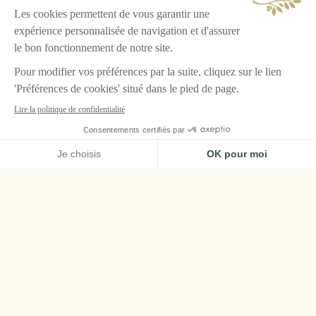
ACCUEIL
LE GRAND CONTRÔLE, VERSAILLES
SPA AIRELLES & LBA
Le Spa Airelles x
LBA