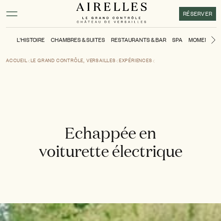
Contenu principal
Pied de page
Activer le mode contraste élevé
RÉSERVER
L'HISTOIRE
CHAMBRES & SUITES
RESTAURANTS & BAR
SPA
MOMENTS
D
ACCUEIL
LE GRAND CONTRÔLE, VERSAILLES
EXPÉRIENCES
Echappée en
voiturette électrique