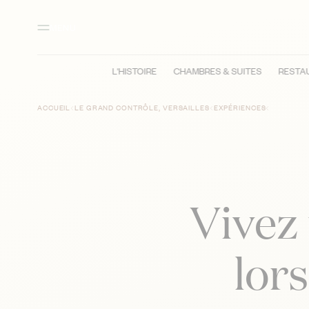
Contenu principal
Pied de page
Activer le mode contraste élevé
MENU
L'HISTOIRE
CHAMBRES & SUITES
RESTA
ACCUEIL
LE GRAND CONTRÔLE, VERSAILLES
EXPÉRIENCES
Vivez
lors