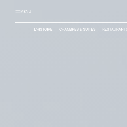
Contenu principal
Pied de page
Activer le mode contraste élevé
MENU
L'HISTOIRE
CHAMBRES & SUITES
RESTAURANTS