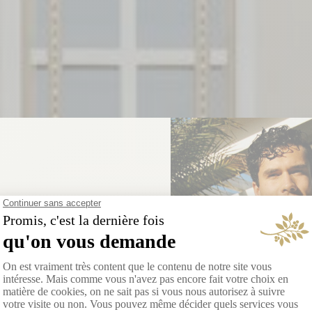
aire pose ses
alises à
nt-Tropez
siez Le Voltaire à Paris.