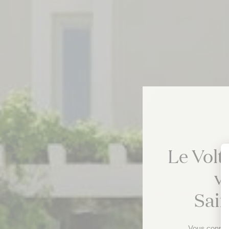
Le Volt
v
Sai
Vous connais