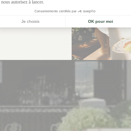
e à la mer, au Château de la
Messardière.
RÉSERVER