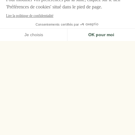
ACCUEIL
CHÂTEAU DE LA MESSARDIÈRE, SAINT-TROPEZ
NOS ENGAGEMENTS
Les engagements du
Château de la
Messardière
Conscient de son impact sur l'environnement
et la société, Le Château de La Messardière