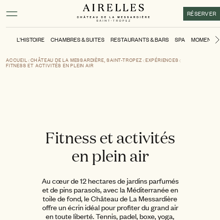
Contenu principal
Pied de page
Activer le mode contraste élevé
RÉSERVER
L'HISTOIRE
CHAMBRES & SUITES
RESTAURANTS & BARS
SPA
MOMENTS
ACCUEIL
CHÂTEAU DE LA MESSARDIÈRE, SAINT-TROPEZ
EXPÉRIENCES
FITNESS ET ACTIVITÉS EN PLEIN AIR
Fitness et activités
en plein air
Au cœur de 12 hectares de jardins parfumés
et de pins parasols, avec la Méditerranée en
toile de fond, le Château de La Messardière
offre un écrin idéal pour profiter du grand air
en toute liberté. Tennis, padel, boxe, yoga,