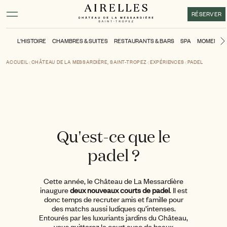
Contenu principal
Pied de page
Activer le mode contraste élevé
RÉSERVER
L'HISTOIRE
CHAMBRES & SUITES
RESTAURANTS & BARS
SPA
MOMENTS
ACCUEIL
CHÂTEAU DE LA MESSARDIÈRE, SAINT-TROPEZ
EXPÉRIENCES
PADEL
Qu'est-ce que le
padel ?
Cette année, le Château de La Messardière
inaugure
deux nouveaux courts de padel
. Il est
donc temps de recruter amis et famille pour
des matchs aussi ludiques qu’intenses.
Entourés par les luxuriants jardins du Château,
vous quitterez le court avec de beaux