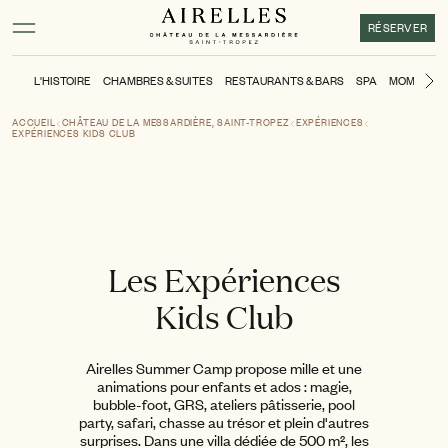
Contenu principal
Pied de page
Activer le mode contraste élevé
RÉSERVER
L'HISTOIRE
CHAMBRES & SUITES
RESTAURANTS & BARS
SPA
MOMENTS
Di
ACCUEIL
CHÂTEAU DE LA MESSARDIÈRE, SAINT-TROPEZ
EXPÉRIENCES
EXPÉRIENCES KIDS CLUB
Les Expériences
Kids Club
Airelles Summer Camp propose mille et une
animations pour enfants et ados : magie,
bubble-foot, GRS, ateliers pâtisserie, pool
party, safari, chasse au trésor et plein d'autres
surprises. Dans une villa dédiée de 500 m², les