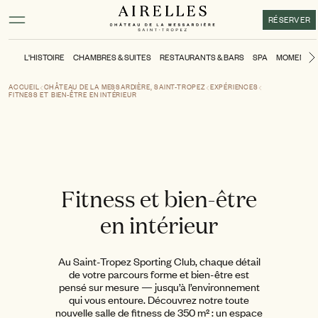
Contenu principal
Pied de page
Activer le mode contraste élevé
RÉSERVER
L'HISTOIRE
CHAMBRES & SUITES
RESTAURANTS & BARS
SPA
MOMENTS
ACCUEIL
CHÂTEAU DE LA MESSARDIÈRE, SAINT-TROPEZ
EXPÉRIENCES
FITNESS ET BIEN-ÊTRE EN INTÉRIEUR
Fitness et bien-être
en intérieur
Au Saint-Tropez Sporting Club, chaque détail
de votre parcours forme et bien-être est
pensé sur mesure — jusqu’à l’environnement
qui vous entoure. Découvrez notre toute
nouvelle salle de fitness de 350 m² : un espace