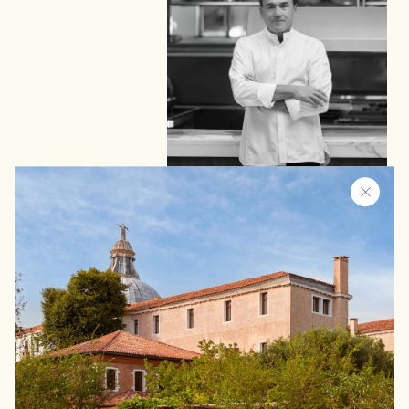
abc kitchens Palladio di Jean-
Georges Vongerichten
Dopo New York, Tokyo e Londra, lo
chef di fama internazionale sceglie
l’Italia per la sua prima sede, nel cuore
del Palladio, la nuova Maison Airelles.
A Venezia,
abc Kitchens
celebra i
sapori mediterranei con uno spirito
libero e luminoso. Un luogo vivace e
accogliente, pensato per ritrovarsi in