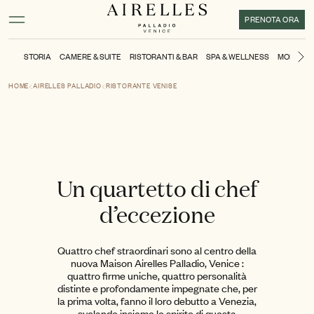
Contenuto principale
Piè di pagina
Attivare la modalità ad alto contrasto
PRENOTA ORA
STORIA
CAMERE & SUITE
RISTORANTI & BAR
SPA & WELLNESS
MOMENTI
Di
HOME
AIRELLES PALLADIO
RISTORANTE VENISE
Un quartetto di chef
d’eccezione
Quattro chef straordinari sono al centro della
nuova Maison Airelles Palladio, Venice :
quattro firme uniche, quattro personalità
distinte e profondamente impegnate che, per
la prima volta, fanno il loro debutto a Venezia,
svelando insieme lo spirito di questa