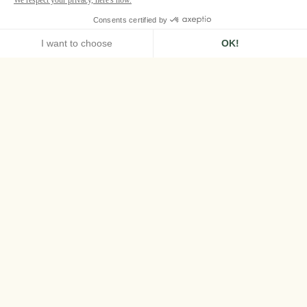
HOME
AIRELLES PALLADIO
RISTORANTES
MATSUHISA VENISE
Matsuhisa
Venezia è sempre stata simbolo di curiosità e
di scoperta, due valori che trovano eco nella
figura dello chef Nobu, un'icona della
gastronomia asiatica la cui cucina trae
ispirazione dall'incontro con le tradizioni
culinarie peruviane. L'apertura del primo
ristorante Matsuhisa in Italia segna un
momento significativo, poiché offre
un'esperienza unica nella Serenissima.