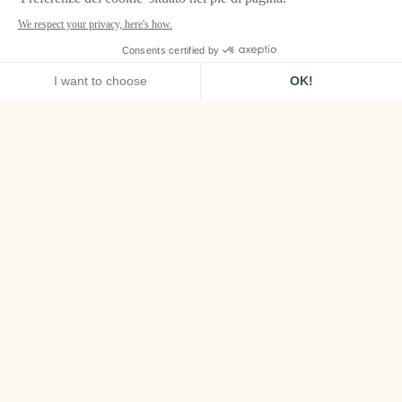
HOME
AIRELLES VAL D'ISÈRE
CAMERAS & SUITES
SUITE CON UNA CAMERA
Suite con una
camera
Questa splendida suite con una camera di
70m2 offre tutto il comfort per un soggiorno
nel cuore della tranquilla Savoia. La Face de
Bellevarde e la montagna Solaise si incontrano
sul Front de Neige, regalando agli ospiti un