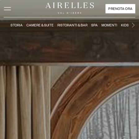
Contenuto principale
Piè di pagina
Attivare la modalità ad alto contrasto
PRENOTA ORA
STORIA
CAMERE & SUITE
RISTORANTI & BAR
SPA
MOMENTI
KIDS CLUB
Di