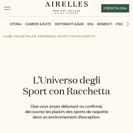
Contenuto principale
Piè di pagina
Attivare la modalità ad alto contrasto
PRENOTA ORA
STORIA
CAMERE & SUITE
RISTORANTI & BAR
SPA
MOMENTI
PISCINA &
Di
HOME
PAN DEÏ PALAIS
ESPERIENZA
SPORT CON RACCHETTA
L’Universo degli
Sport con Racchetta
Que vous soyez débutant ou confirmé,
découvrez les plaisirs des sports de raquette
dans un environnement d’exception.