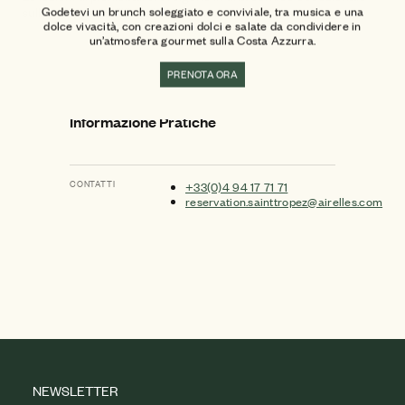
sulla spiaggia dell’Escalet, a Ramatuelle.
Godetevi un brunch soleggiato e conviviale, tra musica e una
dolce vivacità, con creazioni dolci e salate da condividere in
un’atmosfera gourmet sulla Costa Azzurra.
PRENOTA ORA
Informazione Pratiche
CONTATTI
+33(0)4 94 17 71 71
reservation.sainttropez@airelles.com
NEWSLETTER