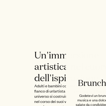
Un'immersione
artistica nel cuor
dell'ispirazione
Brunch
Adulti e bambini condividono un momento 
fianco di un’artista pittrice iconica di Saint
Godetevi un brunc
universo si costruisce a partire da tecnich
musica e una dolce 
nel corso dei suoi viaggi e incontri. Ogni op
salate da condivide