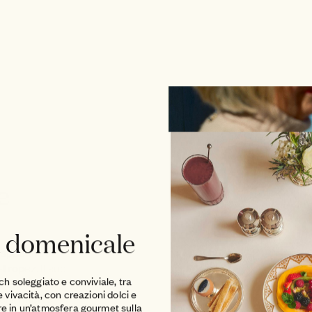
e
 domenicale
speciale al
-Tropez. Il suo
h soleggiato e conviviale, tra
e arricchite
vivacità, con creazioni dolci e
era riflette
re in un’atmosfera gourmet sulla