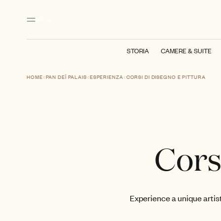
Contenuto principale
Piè di pagina
Attivare la modalità ad alto contrasto
MENU
STORIA
CAMERE & SUITE
HOME
PAN DEÏ PALAIS
ESPERIENZA
CORSI DI DISEGNO E PITTURA
Cors
Experience a unique artis