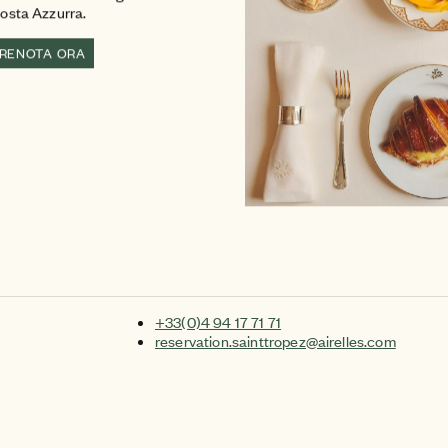
o costante
osta Azzurra.
a artistica che
RENOTA ORA
+33(0)4 94 17 71 71
reservation.sainttropez@airelles.com