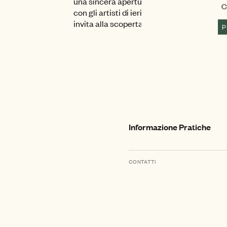
una sincera apertura al mondo e un dialog
C
con gli artisti di ieri e di oggi. Un’esperienz
invita alla scoperta e allo scambio.
P
Informazione Pratiche
CONTATTI